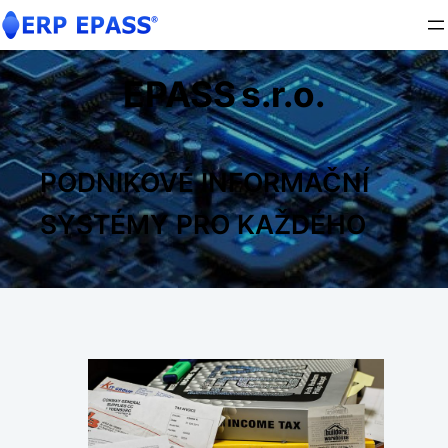
EPASS
s.r.o.
PODNIKOVÉ INFORMAČNÍ
SYSTÉMY PRO KAŽDÉHO