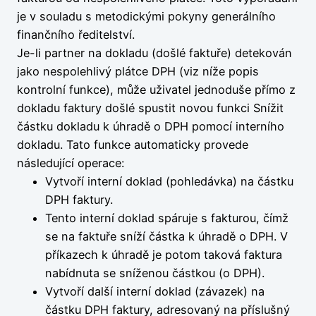
je v souladu s metodickými pokyny generálního
finančního ředitelství.
Je-li partner na dokladu (došlé faktuře) detekován
jako nespolehlivý plátce DPH (viz níže popis
kontrolní funkce), může uživatel jednoduše přímo z
dokladu faktury došlé spustit novou funkci Snížit
částku dokladu k úhradě o DPH pomocí interního
dokladu. Tato funkce automaticky provede
následující operace:
Vytvoří interní doklad (pohledávka) na částku
DPH faktury.
Tento interní doklad spáruje s fakturou, čímž
se na faktuře sníží částka k úhradě o DPH. V
příkazech k úhradě je potom taková faktura
nabídnuta se sníženou částkou (o DPH).
Vytvoří další interní doklad (závazek) na
částku DPH faktury, adresovaný na příslušný